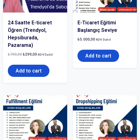
24 Saatte E-ticaret
E-Ticaret Eğitimi
Öğren (Trendyol,
Başlangıç Seviye
Hepsiburada,
₺
5.000,00
KDV Dahil
Pazarama)
₺
700,00
₺
299,00
KDV Dahil
Add to cart
Add to cart