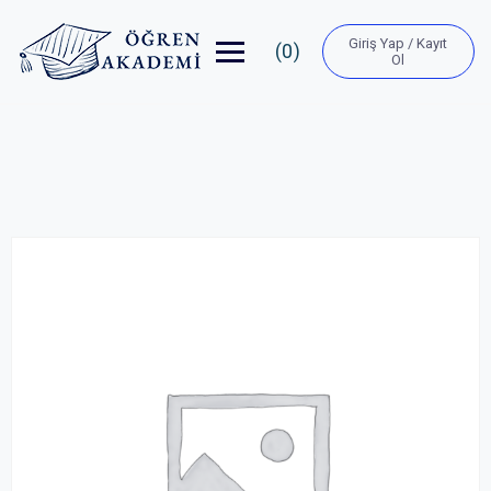
Giriş Yap / Kayıt
(0)
Ol