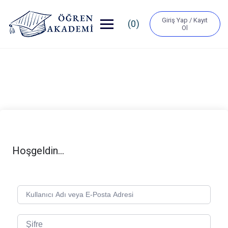
Giriş Yap / Kayıt
(0)
Ol
Hoşgeldin...