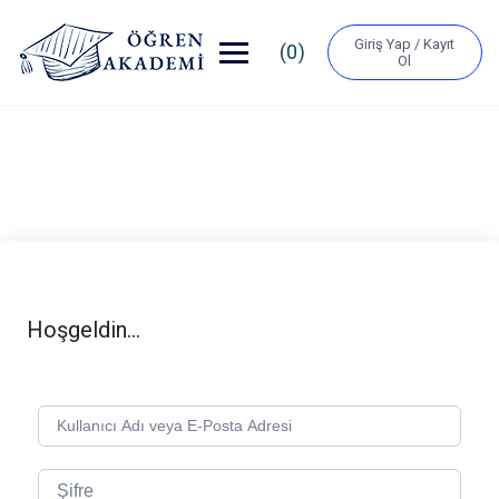
Giriş Yap / Kayıt
(0)
Ol
Hoşgeldin...