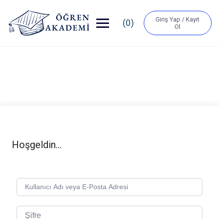
Giriş Yap / Kayıt
(0)
Ol
Hoşgeldin...