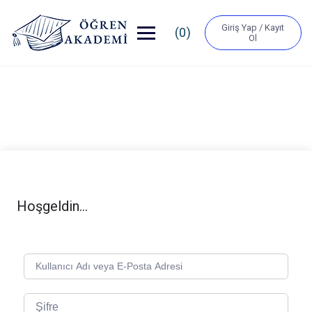
Giriş Yap / Kayıt
(0)
Ol
Hoşgeldin...