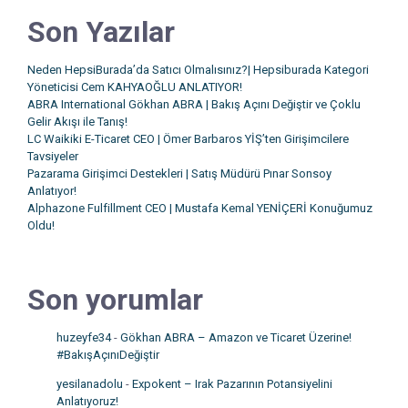
Son Yazılar
Neden HepsiBurada’da Satıcı Olmalısınız?| Hepsiburada Kategori
Yöneticisi Cem KAHYAOĞLU ANLATIYOR!
ABRA International Gökhan ABRA | Bakış Açını Değiştir ve Çoklu
Gelir Akışı ile Tanış!
LC Waikiki E-Ticaret CEO | Ömer Barbaros YİŞ’ten Girişimcilere
Tavsiyeler
Pazarama Girişimci Destekleri | Satış Müdürü Pınar Sonsoy
Anlatıyor!
Alphazone Fulfillment CEO | Mustafa Kemal YENİÇERİ Konuğumuz
Oldu!
Son yorumlar
huzeyfe34
-
Gökhan ABRA – Amazon ve Ticaret Üzerine!
#BakışAçınıDeğiştir
yesilanadolu
-
Expokent – Irak Pazarının Potansiyelini
Anlatıyoruz!